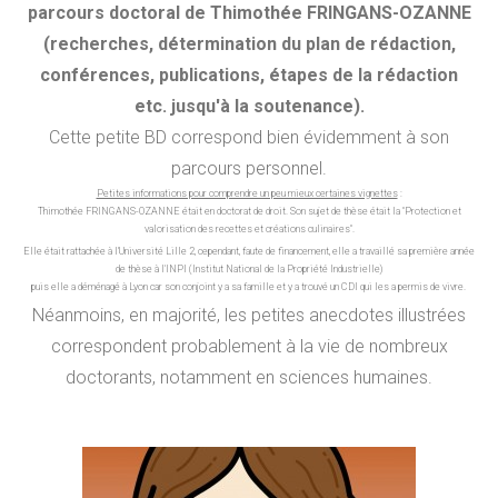
parcours doctoral de Thimothée FRINGANS-OZANNE
(recherches, détermination du plan de rédaction,
conférences, publications, étapes de la rédaction
etc. jusqu'à la soutenance).
Cette petite BD correspond bien évidemment à son
parcours personnel.
Petites informations pour comprendre un peu mieux certaines vignettes
:
Thimothée FRINGANS-OZANNE était en doctorat de droit. Son sujet de thèse était la "Protection et
valorisation des recettes et créations culinaires".
Elle était rattachée à l'Université Lille 2, cependant, faute de financement, elle a travaillé sa première année
de thèse à l'INPI (Institut National de la Propriété Industrielle)
puis elle a déménagé à Lyon car son conjoint y a sa famille et y a trouvé un CDI qui les a permis de vivre.
Néanmoins, en majorité, les petites anecdotes illustrées
correspondent probablement à la vie de nombreux
doctorants, notamment en sciences humaines.